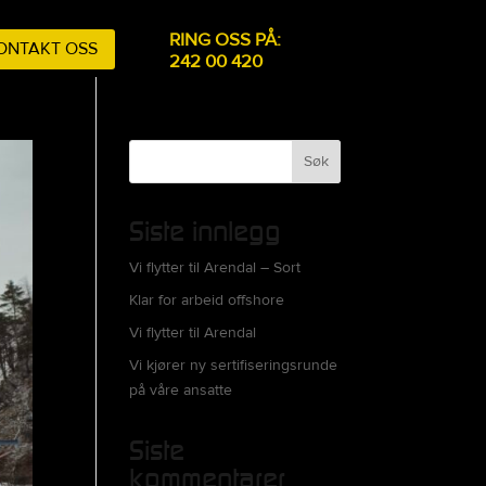
RING OSS PÅ:
ONTAKT OSS
242 00 420
Søk
Siste innlegg
Vi flytter til Arendal – Sort
Klar for arbeid offshore
Vi flytter til Arendal
Vi kjører ny sertifiseringsrunde
på våre ansatte
Siste
kommentarer