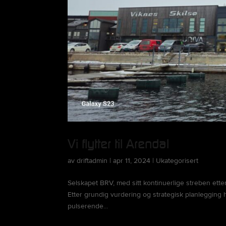
Vi flytter til Arendal
av
driftadmin
|
apr 11, 2024
|
Ukategorisert
Selskapet BRV, med sitt kontinuerlige streben ette
Etter grundig vurdering og strategisk planlegging h
pulserende...