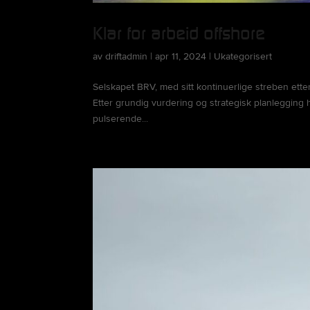
Klar for arbeid offshore
av
driftadmin
|
apr 11, 2024
|
Ukategorisert
Selskapet BRV, med sitt kontinuerlige streben ette
Etter grundig vurdering og strategisk planlegging h
pulserende...