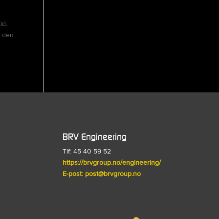
id.
l den
BRV Engineering
Tlf: 45 40 59 52
https://brvgroup.no/engineering/
E-post:
post@brvgroup.no