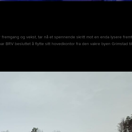
r fremgang og vekst, tar nå et spennende skritt mot en enda lysere fremt
ar BRV besluttet å flytte sitt hovedkontor fra den vakre byen Grimstad ti