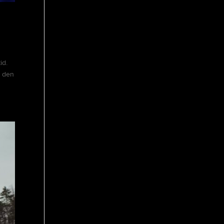
id.
l den