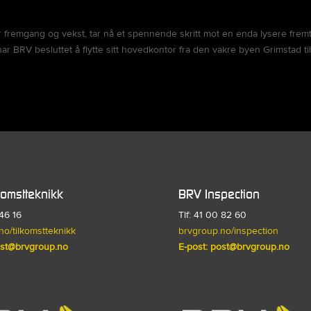
r fremgang og vekst, tar nå et spennende skritt mot en enda lysere fremt
ar BRV besluttet å flytte sitt hovedkontor fra den vakre byen Grimstad ti
komstteknikk
BRV Inspection
 46 16
Tlf: 41 00 82 60
no/tilkomstteknikk
brvgroup.no/inspection
st@brvgroup.no
E-post:
post@brvgroup.no