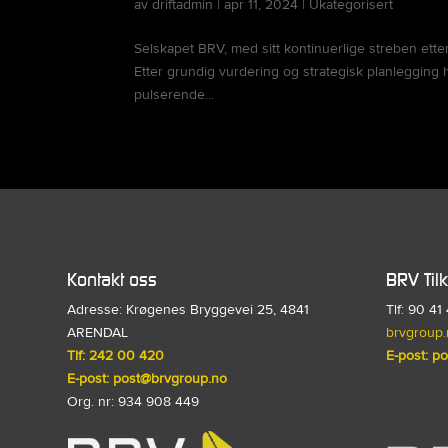
av
driftadmin
|
apr 11, 2024
|
Ukategorisert
Selskapet BRV, med sitt kontinuerlige streben ette
Etter grundig vurdering og strategisk planlegging h
pulserende...
Kontakt oss
BRV Til
Adresse:
Krøgenes Bryggevei 25, 4841
Tlf: 90 41
ARENDAL
brvgroup.
Tlf: 242 00 420
E-post:
po
E-post:
post@brvgroup.no
Org. nr:
934 908 449