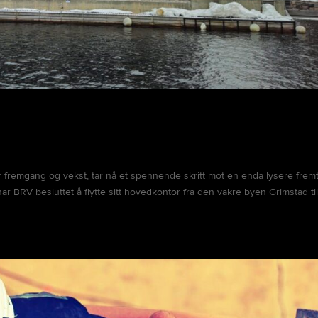
r fremgang og vekst, tar nå et spennende skritt mot en enda lysere fremt
ar BRV besluttet å flytte sitt hovedkontor fra den vakre byen Grimstad ti