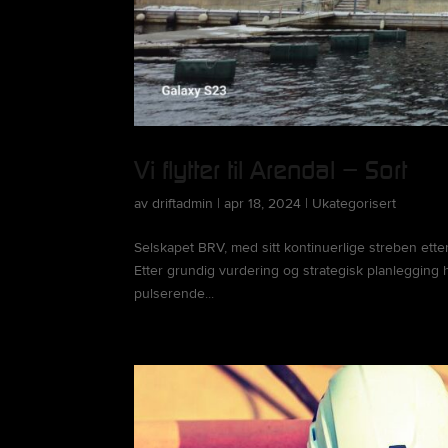
Vi flytter til Arendal – Sort
av
driftadmin
|
apr 18, 2024
|
Ukategorisert
Selskapet BRV, med sitt kontinuerlige streben ette
Etter grundig vurdering og strategisk planlegging h
pulserende...