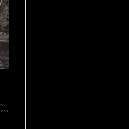
id.
l den